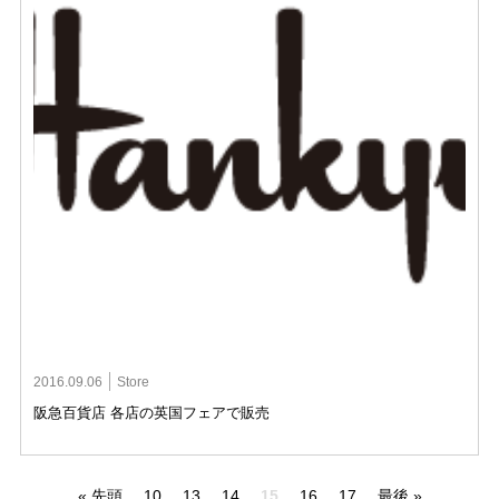
2016.09.06
Store
阪急百貨店 各店の英国フェアで販売
« 先頭
10
13
14
15
16
17
最後 »